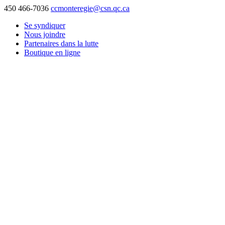
450 466-7036
ccmonteregie@csn.qc.ca
Se syndiquer
Nous joindre
Partenaires dans la lutte
Boutique en ligne