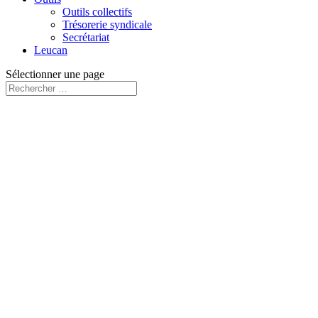
Outils collectifs
Trésorerie syndicale
Secrétariat
Leucan
Sélectionner une page
« Tous les Évènements
Exécutif syndical I
23 novembre
-
25 novembre
«
Suivi trésorerie
Trésorerie syndicale
»
Cette session s’adresse aux personnes nouvellement élues au comité
exécutif d’un syndicat. Elle permet aux participantes et participants
de bien comprendre le rôle et les responsabilités qui incombent à
l’exécutif syndical dans son ensemble ainsi qu’à chacune des
fonctions syndicales dans un exécutif. On y acquiert les