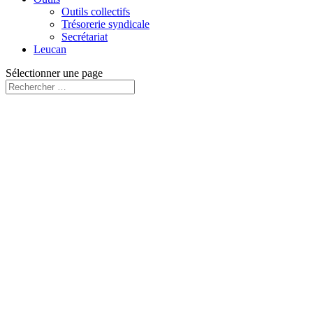
Outils collectifs
Trésorerie syndicale
Secrétariat
Leucan
Sélectionner une page
« Tous les Évènements
Cet évènement est passé.
Comité de surveillance
8 octobre 2021
«
5 à 7 Région Rive-Sud
5 à 7 Région Suroît
»
Ajouter au calendrier