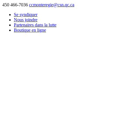
450 466-7036
ccmonteregie@csn.qc.ca
Se syndiquer
Nous joindre
Partenaires dans la lutte
Boutique en ligne